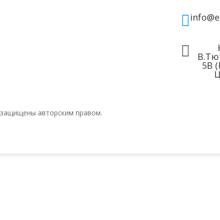
info@e


В.Тю
5В 
Ц
 защищены авторским правом.