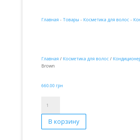
Главная
-
Товары
-
Косметика для волос
-
Ко
Главная
/
Косметика для волос
/
Кондиционе
Brown
Tierra Color Care Coc
660.00
грн
Количество
товара
Tierra
В корзину
Color
Care
Cocoa