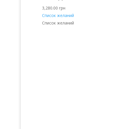
3,280.00
грн
Список желаний
Список желаний
Услуги
Прод
Волосы
Аро
Кожа
Декора
Ногти
косм
Тело
Для 
Make-up
Косметика 
Солярий
Косметика
Косметика