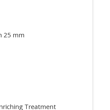
sh 25 mm
riching Treatment