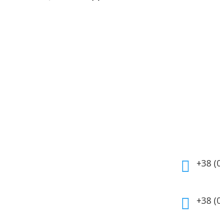
укты
Информация
Кон
маты
Оплата
тивная
Гарантия и возврат
+38 (

етика
Политика
дома
конфиденциальности
для волос
Договор публичной
+38 (

 для лица
оферты
 для тела