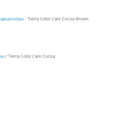
ндиционеры
-
Tierra Color Care Cocoa Brown
ры
/ Tierra Color Care Cocoa
oa Brown