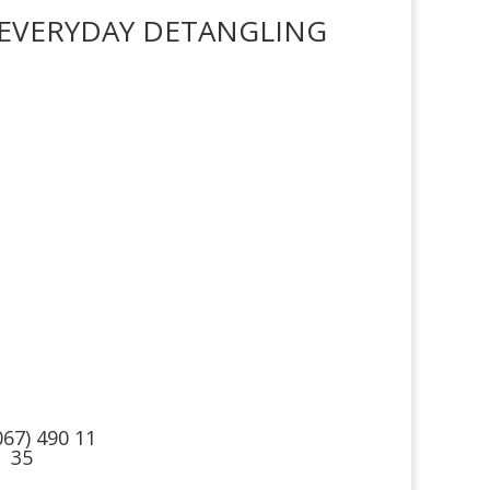
R EVERYDAY DETANGLING
такты
Мы в соцсетях
067) 490 11
35