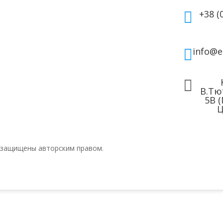
для волос
Договор публичной
+38 (

 для лица
оферты
 для тела
info@e


В.Тю
5В 
Ц
 защищены авторским правом.