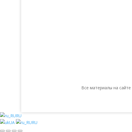
Make-up
Косметика 
Солярий
Косметика
Косметика
Все материалы на сайте
RU
UA
RU