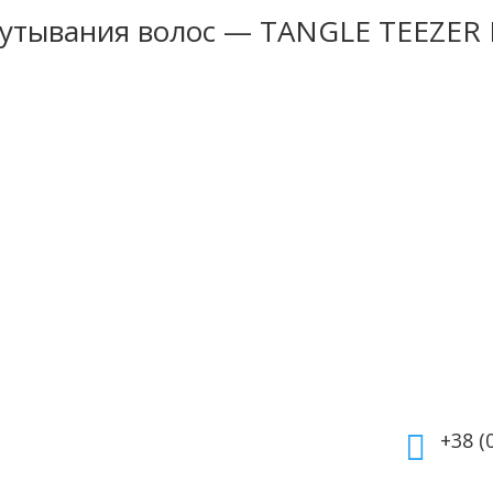
спутывания волос — TANGLE TEEZE
укты
Информация
Кон
маты
Оплата
тивная
Гарантия и возврат
+38 (

етика
Политика
дома
конфиденциальности