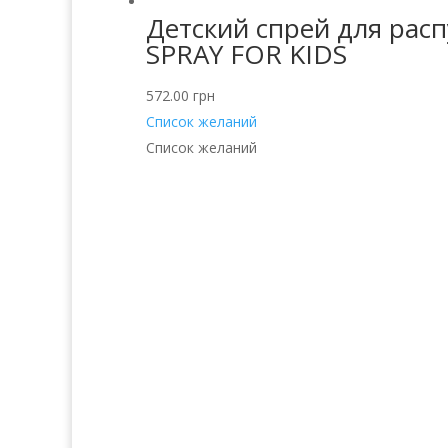
Детский спрей для ра
SPRAY FOR KIDS
572.00
грн
Список желаний
Список желаний
Услуги
Прод
Волосы
Аро
Кожа
Декора
Ногти
косм
Тело
Для 