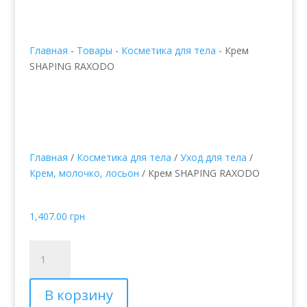
Главная
-
Товары
-
Косметика для тела
-
Крем
SHAPING RAXODO
Главная
/
Косметика для тела
/
Уход для тела
/
Крем, молочко, лосьон
/ Крем SHAPING RAXODO
Крем SHAPING RAXODO
1,407.00
грн
Количество
товара
Крем
В корзину
SHAPING