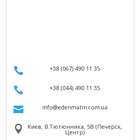
Информация
Оплата
Гарантия и возврат
Политика конфиденциальности
Договор публичной оферты
Контакты
+38 (067) 490 11 35

+38 (044) 490 11 35

info@edenmatin.com.ua

Киев, В.Тютюнника, 5В (Печерск,

Центр)