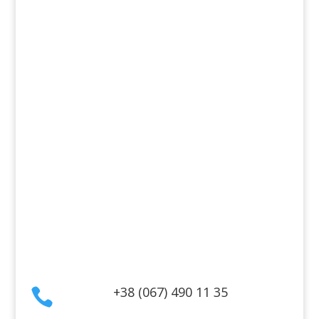
Ароматы
Декоративная косметика
Для дома
Косметика для волос
Косметика для лица
Косметика для тела
Информация
Оплата
Гарантия и возврат
Политика конфиденциальности
Договор публичной оферты
Контакты
+38 (067) 490 11 35
