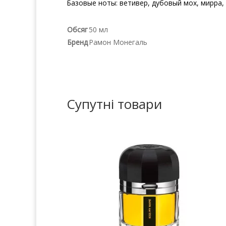
Базовые ноты: ветивер, дубовый мох, мирра, 
Обсяг
50 мл
Бренд
Рамон Монегаль
Супутні товари