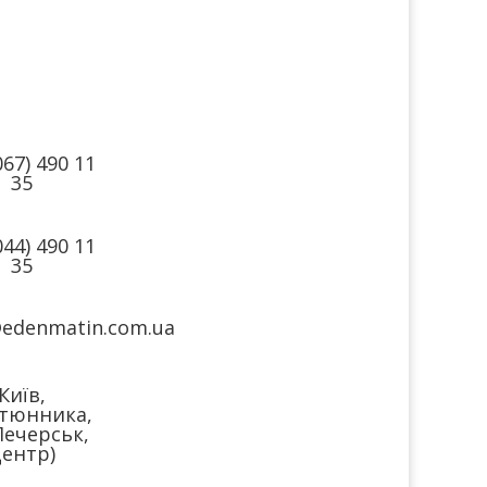
такти
Ми в
соцмережах
067) 490 11
35
044) 490 11
35
@edenmatin.com.ua
Київ,
тюнника,
Печерськ,
ентр)