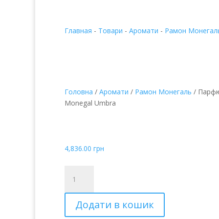
Главная
-
Товари
-
Аромати
-
Рамон Монегал
Головна
/
Аромати
/
Рамон Монегаль
/ Парф
Monegal Umbra
Парфюмированная в
Monegal Umbra
4,836.00
грн
Парфюмированная
вода
Ramon
Додати в кошик
Monegal
Umbra