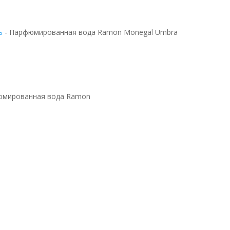
ь
-
Парфюмированная вода Ramon Monegal Umbra
юмированная вода Ramon
ода Ramon