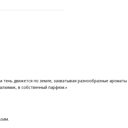
 тень движется по земле, захватывая разнообразные ароматы ц
 алхимик, в собственный парфюм.»
ьзам.