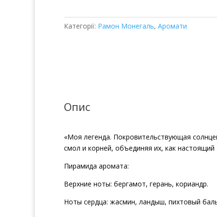
кількість
Категорії:
Рамон Монегаль
,
Аромати
Опис
«Моя легенда. Покровительствующая солнцем
смол и корней, объединяя их, как настоящий
Пирамида аромата:
Верхние ноты: бергамот, герань, кориандр.
Ноты сердца: жасмин, ландыш, пихтовый бал