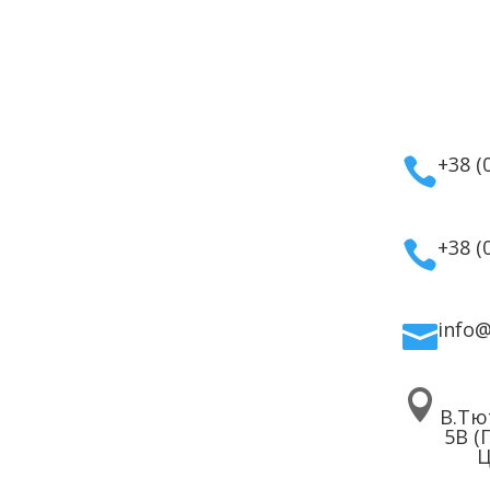
укти
Інформація
Кон
мати
Оплата
а косметика
Гарантія та повернення
+38 (

дому
Політика
ля волосся
конфіденційності
ля обличчя
Договір публічної
+38 (

 для тіла
оферти
info


В.Тю
5В (
Ц