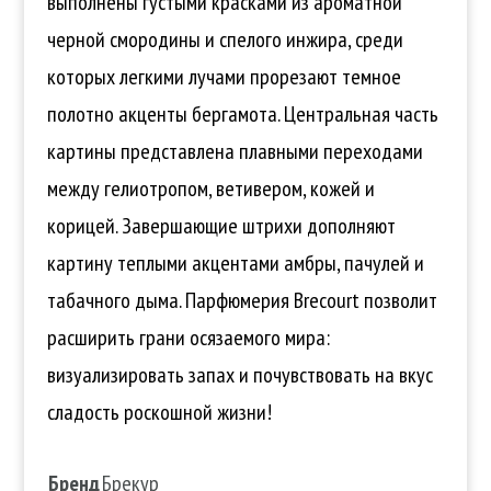
выполнены густыми красками из ароматной
черной смородины и спелого инжира, среди
которых легкими лучами прорезают темное
полотно акценты бергамота. Центральная часть
картины представлена плавными переходами
между гелиотропом, ветивером, кожей и
корицей. Завершающие штрихи дополняют
картину теплыми акцентами амбры, пачулей и
табачного дыма. Парфюмерия Brecourt позволит
расширить грани осязаемого мира:
визуализировать запах и почувствовать на вкус
сладость роскошной жизни!
Бренд
Брекур