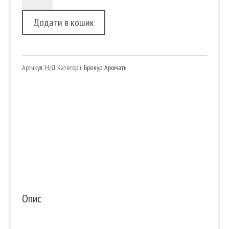
вода
Додати в кошик
Brecourt
Subversif
кількість
Артикул:
Н/Д
Категорії:
Брекур
,
Аромати
Опис