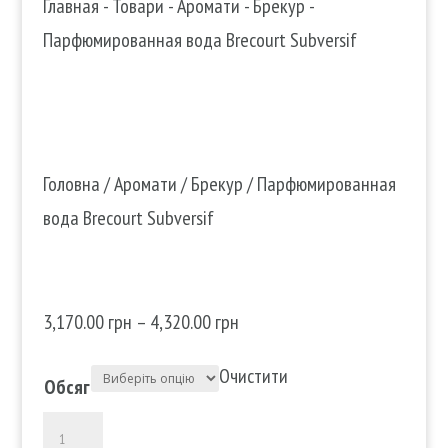
Главная
-
Товари
-
Аромати
-
Брекур
-
Парфюмированная вода Brecourt Subversif
Головна
/
Аромати
/
Брекур
/ Парфюмированная
вода Brecourt Subversif
Парфюмированная вода Brecourt
Subversif
3,170.00
грн
–
4,320.00
грн
Очистити
Обсяг
Парфюмированная