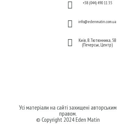

+38 (044) 490 11 35
конфіденційності
Договір публічної

info@edenmatin.com.ua
оферти

Київ, В.Тютюнника, 5В
(Печерськ, Центр)
Ми в соцмережах
Усі матеріали на сайті захищені авторським
правом.
© Copyright 2024 Eden Matin