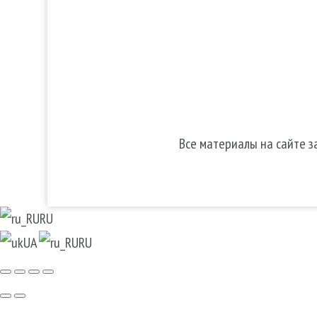
Make-up
Косметика 
Солярий
Косметика
Косметика
Все материалы на сайте 
RU
UA
RU