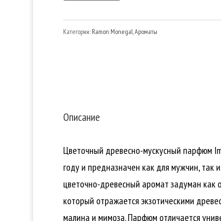
Monegal
Impossible
Категории:
Ramon Monegal
,
Ароматы
Iris
-
парфюмированная
вода
Описание
Цветочный древесно-мускусный парфюм Imp
году и предназначен как для мужчин, так 
цветочно-древесный аромат задуман как о
который отражается экзотическими древесны
малина и мимоза. Парфюм отличается униве