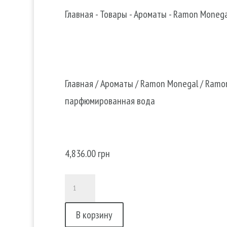
Главная
-
Товары
-
Ароматы
-
Ramon Monega
Главная
/
Ароматы
/
Ramon Monegal
/ Ramon
парфюмированная вода
Ramon Monegal Impossible Iri
парфюмированная вода
4,836.00
грн
Количество
товара
В корзину
Ramon