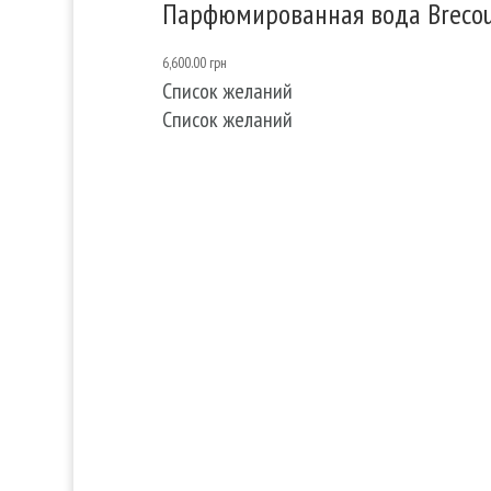
Парфюмированная вода Brecour
6,600.00
грн
Список желаний
Список желаний
Услуги
Прод
Волосы
Аром
Кожа
Декора
Ногти
косме
Тело
Для 