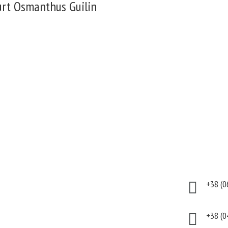
t Osmanthus Guilin
укты
Информация
Кон
аты
Оплата
+38 (0

тивная
Гарантия и возврат
тика
Политика
+38 (0

дома
конфиденциальности