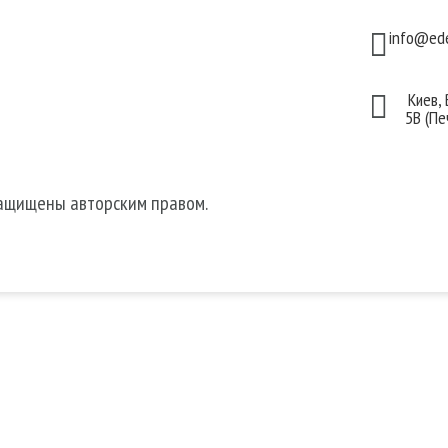
для волос
Договор публичной
info@ede

 для лица
оферты
 для тела
Киев,

5В (Пе
защищены авторским правом.