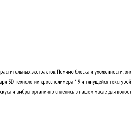
з растительных экстрактов. Помимо блеска и ухоженности, о
аря 3D технологии кроссполимера * 9 и тянущейся текстурой
ускуса и амбры органично сплелись в нашем масле для волос