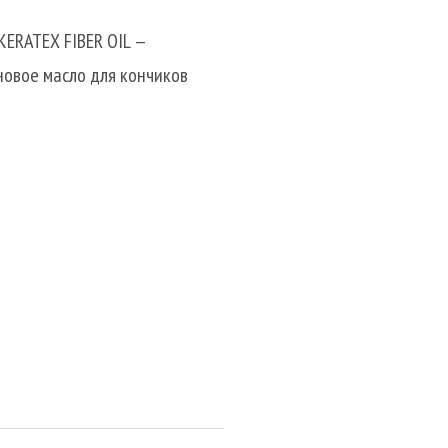
KERATEX FIBER OIL —
овое масло для кончиков
навливающая
асло для кончиков