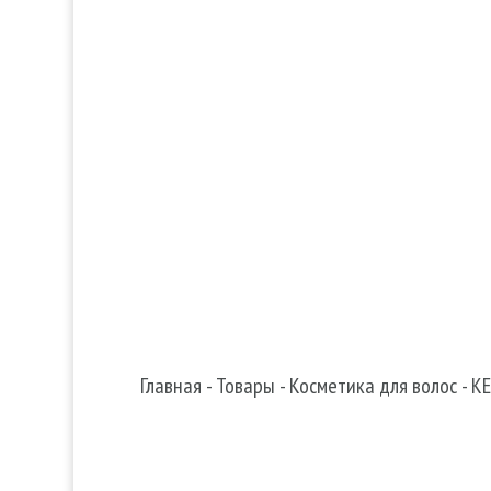

info

+38 067 490 11 35
Главная
-
Товары
-
Косметика для волос
-
KE