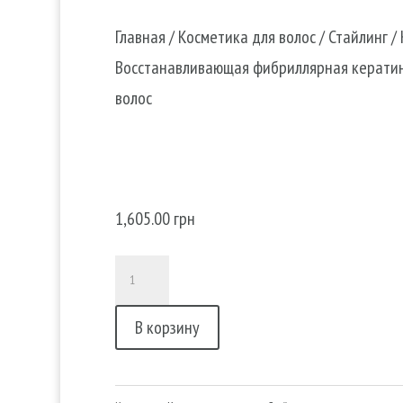
Главная
/
Косметика для волос
/
Стайлинг
/ 
Восстанавливающая фибриллярная кератин
волос
KERATEX FIBER OIL — Восста
фибриллярная кератиновое м
волос
1,605.00
грн
Количество
товара
В корзину
KERATEX
FIBER
OIL