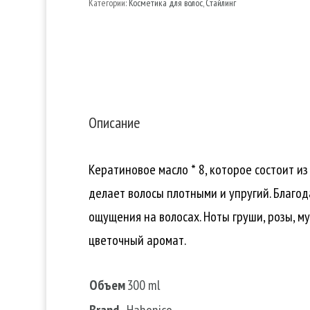
Категории:
Косметика для волос
,
Стайлинг
-
Восстанавливающая
фибриллярная
кератиновое
масло
Описание
для
кончиков
Кератиновое масло * 8, которое состоит и
волос
делает волосы плотными и упругий. Благод
ощущения на волосах. Ноты груши, розы, м
цветочный аромат.
Объем
300 ml
Brand
Hahonico