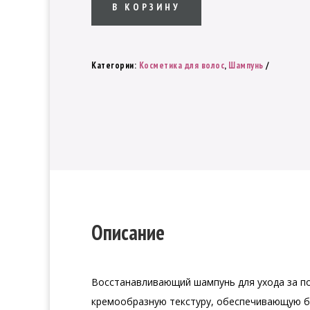
шампунь
В КОРЗИНУ
для
поврежденных
волос
Категории:
Косметика для волос
,
Шампунь
Joico
K-
Pak
Reconstruct
Shampoo
Описание
Восстанавливающий шампунь для ухода за по
кре
мообразную текстуру, обеспечивающую б