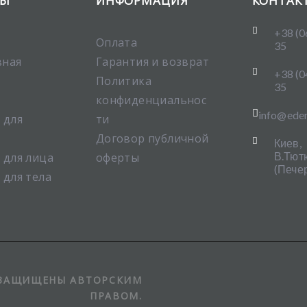
ТЫ
ИНФОРМАЦИЯ
КОНТАК

+38 (0
Оплата
35
вная
Гарантия и возврат

+38 (0
Политика
35
конфиденциальнос

info@ede
 для
ти
Договор публичной

Киев,
В.Тют
 для лица
оферты
(Печер
 для тела
 ЗАЩИЩЕНЫ АВТОРСКИМ
ПРАВОМ.