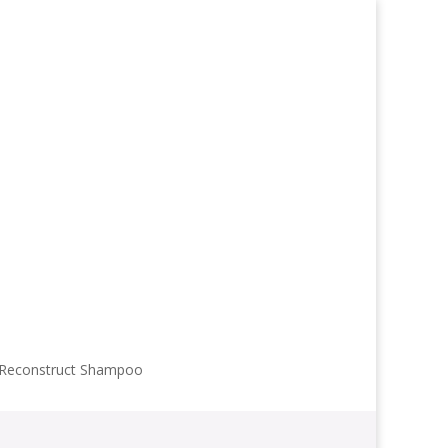

info@edenmatin.com.ua
Показать больше результатов...

+38 067 490 11 35
ПРОДУКТЫ
О НАС
БЛОГ
КОНТАКТЫ
ОНЛАЙН ЗАПИСЬ
Reconstruct Shampoo