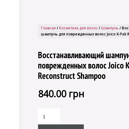
Главная
/
Косметика для волос
/
Шампунь
/ Во
шампунь для поврежденных волос Joico K-Pak 
Восстанавливающий шампун
поврежденных волос Joico K
Reconstruct Shampoo
840.00
грн
Количество
товара
Восстанавливающий