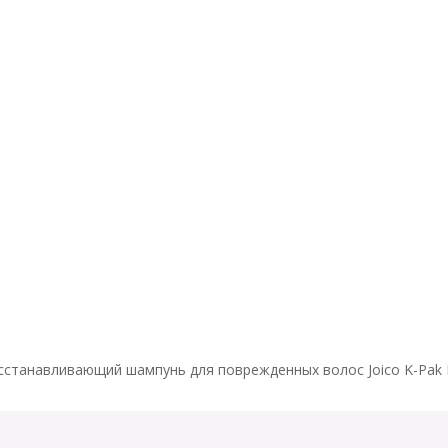
Exact matches only
Search in title
УСЛУГИ
Search in content
сстанавливающий шампунь для поврежденных волос Joico K-Pak 