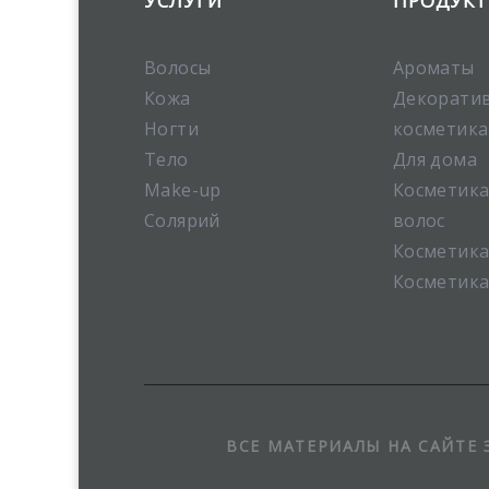
УСЛУГИ
ПРОДУК
Волосы
Ароматы
Кожа
Декорати
Ногти
косметика
Тело
Для дома
Make-up
Косметика
Солярий
волос
Косметика
Косметика
ВСЕ МАТЕРИАЛЫ НА САЙТЕ