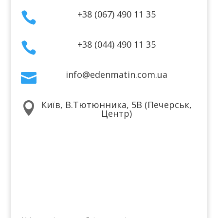
+38 (067) 490 11 35

+38 (044) 490 11 35

info@edenmatin.com.ua

Київ, В.Тютюнника, 5В (Печерськ,

Центр)
Ми в соцмережах