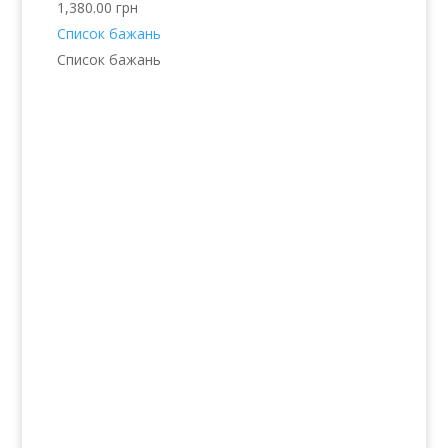
1,380.00
грн
Список бажань
Список бажань
Послуги
Волосся
Шкіра
Нігті
Тіло
Макіяж