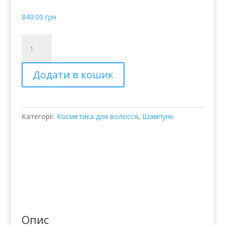
840.00
грн
Восстанавливающий
шампунь
для
Додати в кошик
поврежденных
волос
Joico
K-
Категорії:
Косметика для волосся
,
Шампунь
Pak
Reconstruct
Shampoo
кількість
Опис