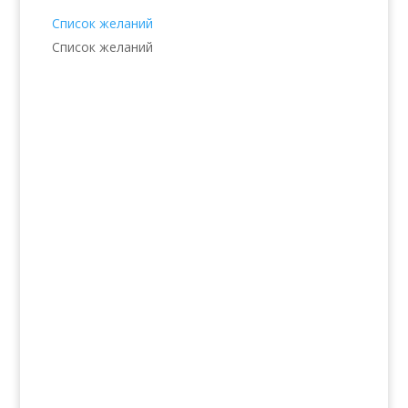
Список желаний
Список желаний
Услуги
Волосы
Кожа
Ногти
Тело
Make-up
Солярий