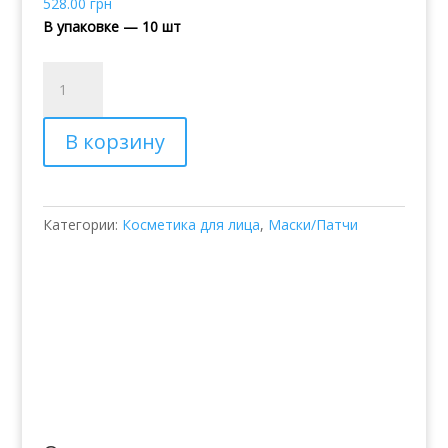
528.00
грн
В упаковке — 10 шт
Количество
товара
Гидрогелевые
В корзину
патчи
с
экстрактом
зеленого
Категории:
Косметика для лица
,
Маски/Патчи
чая
JayJun
Eye
Gel
Patches
Green
Tea