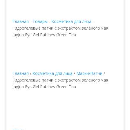
Главная
-
Товары
-
Косметика для лица
-
Гидрогелевые патчи с экстрактом зеленого чая
JayJun Eye Gel Patches Green Tea
Главная
/
Косметика для лица
/
Маски/Патчи
/
Гидрогелевые патчи с экстрактом зеленого чая
JayJun Eye Gel Patches Green Tea
Гидрогелевые патчи с
экстрактом зеленого
чая JayJun Eye Gel
Patches Green Tea