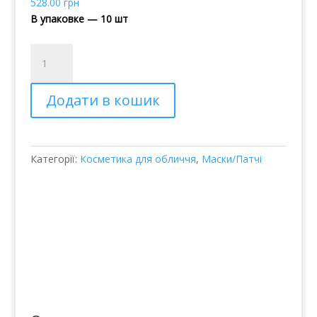
528.00
грн
В упаковке — 10 шт
Гидрогелевые
патчи
с
Додати в кошик
экстрактом
зеленого
чая
JayJun
Категорії:
Косметика для обличчя
,
Маски/Патчі
Eye
Gel
Patches
Green
Tea
кількість