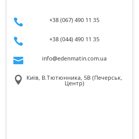
Контакти
+38 (067) 490 11 35

+38 (044) 490 11 35

info@edenmatin.com.ua

Київ, В.Тютюнника, 5В (Печерськ,

Центр)
Ми в соцмережах