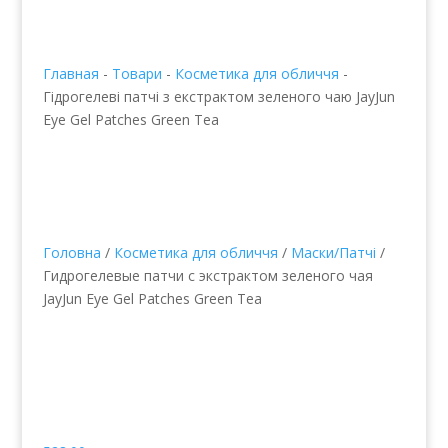
Главная
-
Товари
-
Косметика для обличчя
-
Гідрогелеві патчі з екстрактом зеленого чаю JayJun
Eye Gel Patches Green Tea
Головна
/
Косметика для обличчя
/
Маски/Патчі
/
Гидрогелевые патчи с экстрактом зеленого чая
JayJun Eye Gel Patches Green Tea
Гідрогелеві патчі з
екстрактом зеленого
чаю JayJun Eye Gel
Patches Green Tea