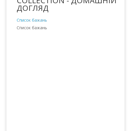
COLLECTION - ДОМАШНІЙ
ДОГЛЯД
Список бажань
Список бажань
Послуги
Волосся
Шкіра
Нігті
Тіло