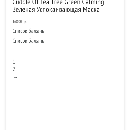
Cuddle Of Tea Tree Green Calming
Зеленая Успокаивающая Маска
168.00
грн
Список бажань
Список бажань
1
2
→
Послуги
Волосся
Шкіра