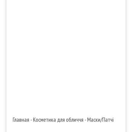

info@edenmatin.com.ua

+38 067 490 11 35
Главная
-
Косметика для обличчя
-
Маски/Патчі