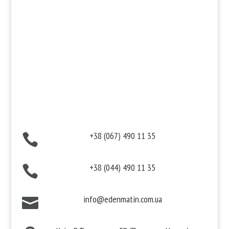
Інформація
Оплата
Гарантія та повернення
Політика конфіденційності
Договір публічної оферти
Контакти
+38 (067) 490 11 35

+38 (044) 490 11 35

info@edenmatin.com.ua
