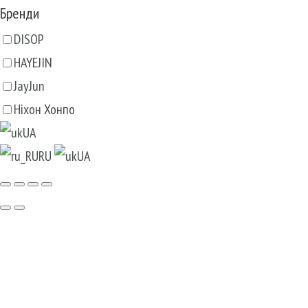
Бренди
DISOP
HAYEJIN
JayJun
Ніхон Хонпо
UA
RU
UA