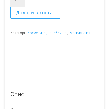
для
глаз
Додати в кошик
DISOP
Acuaiss
cleancing
wipes
Категорії:
Косметика для обличчя
,
Маски/Патчі
кількість
Опис