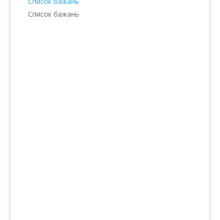
Список бажань
Список бажань
Послуги
Волосся
Шкіра
Нігті
Тіло
Макіяж
Солярій