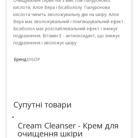
Очищувальні серветки з вмістом гіалуронової
кислоти, Алое Вера і бісабололу. Гіалуронова
кислота чинить зволожувальну дію на шкіру. Алое
Вера має зволожувальний і пом'якшувальний ефект.
Бісаболол має розслаблювальний ефект і знижує
подразнення. Вітамін Е - антиоксидант, що знижує
подразнення і зволожує шкіру.
Бренд
DISOP
Супутні товари
Cream Cleanser - Крем для
очищення шкіри