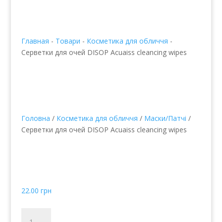
Главная
-
Товари
-
Косметика для обличчя
-
Серветки для очей DISOP Acuaiss cleancing wipes
Головна
/
Косметика для обличчя
/
Маски/Патчі
/
Серветки для очей DISOP Acuaiss cleancing wipes
Серветки для очей
DISOP Acuaiss cleancing
wipes
22.00
грн
Салфетки