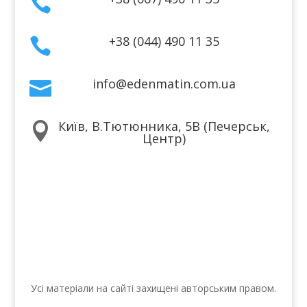

+38 (044) 490 11 35

info@edenmatin.com.ua

Київ, В.Тютюнника, 5В (Печерськ,

Центр)
Ми в соцмережах
Усі матеріали на сайті захищені авторським правом.