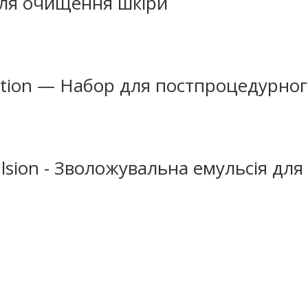
для очищення шкіри
ection — Набор для постпроцедурног
ulsion - Зволожувальна емульсія дл