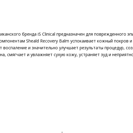
анского бренда iS Clinical предназначен для поврежденного эп
компонентам Sheald Recovery Balm успокаивает кожный покров и
 воспаление и значительно улучшает результаты процедур, со
на, смягчает и увлажняет сухую кожу, устраняет зуд и неприятн