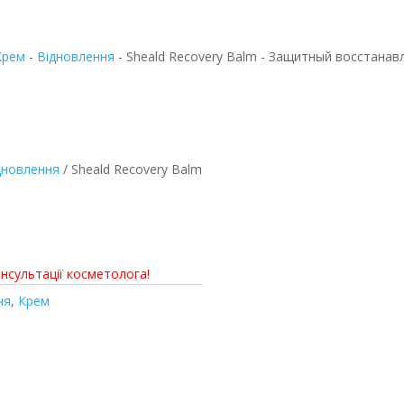
Крем
-
Відновлення
-
Sheald Recovery Balm - Защитный восстана
дновлення
/ Sheald Recovery Balm
 - Захисний
льзам
нсультації косметолога!
чя
,
Крем