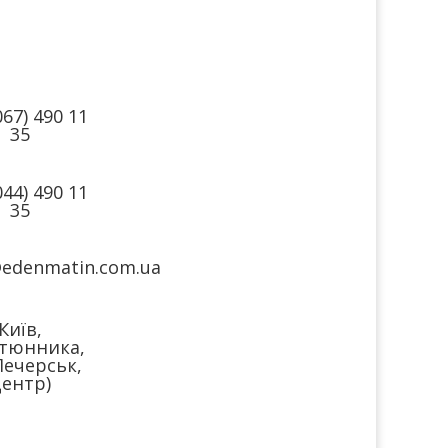
такти
Ми в
соцмережах
067) 490 11
35
044) 490 11
35
@edenmatin.com.ua
Київ,
тюнника,
Печерськ,
ентр)