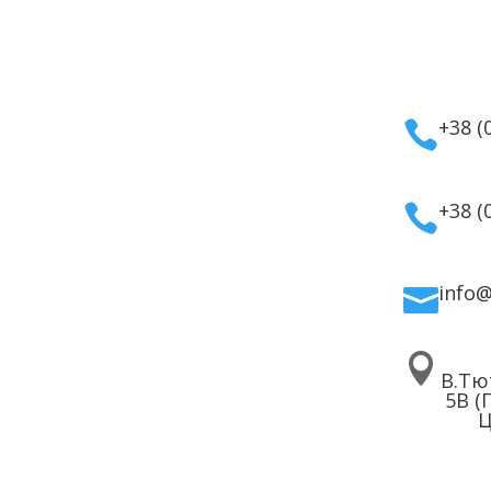
укти
Інформація
Кон
мати
Оплата
а косметика
Гарантія та повернення
+38 (

дому
Політика
ля волосся
конфіденційності
ля обличчя
Договір публічної
+38 (

 для тіла
оферти
info


В.Тю
5В (
Ц