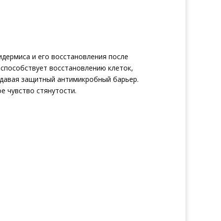
идермиса и его восстановления после
 способствует восстановлению клеток,
здавая защитный антимикробный барьер.
ое чувство стянутости.