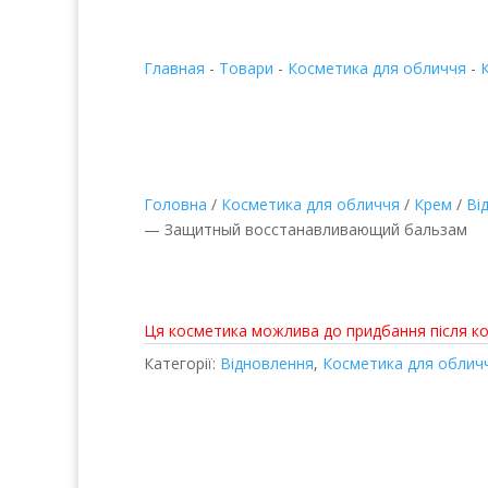
Главная
-
Товари
-
Косметика для обличчя
-
Головна
/
Косметика для обличчя
/
Крем
/
Ві
— Защитный восстанавливающий бальзам
Sheald Recovery Balm
відновлювальний ба
Ця косметика можлива до придбання після ко
Категорії:
Відновлення
,
Косметика для облич