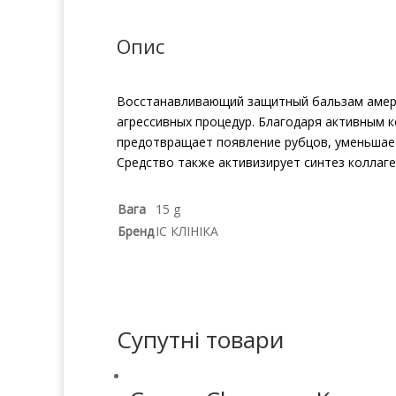
Опис
Восстанавливающий защитный бальзам америк
агрессивных процедур. Благодаря активным 
предотвращает появление рубцов, уменьшает
Средство также активизирует синтез коллаге
Вага
15 g
Бренд
ІС КЛІНІКА
Супутні товари