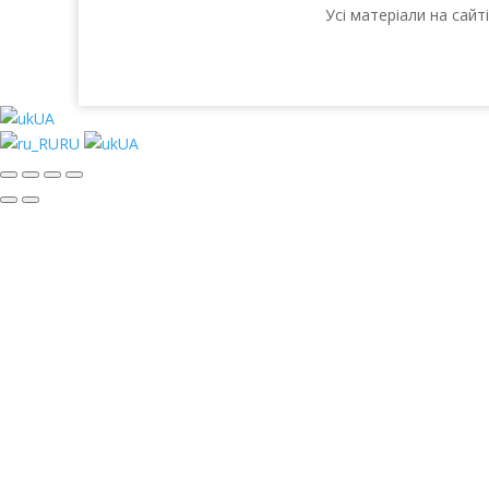
Усі матеріали на сай
UA
RU
UA