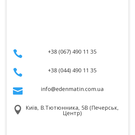
Гарантія та повернення
Політика конфіденційності
Договір публічної оферти
Контакти
+38 (067) 490 11 35

+38 (044) 490 11 35

info@edenmatin.com.ua

Київ, В.Тютюнника, 5В (Печерськ,

Центр)
Ми в соцмережах