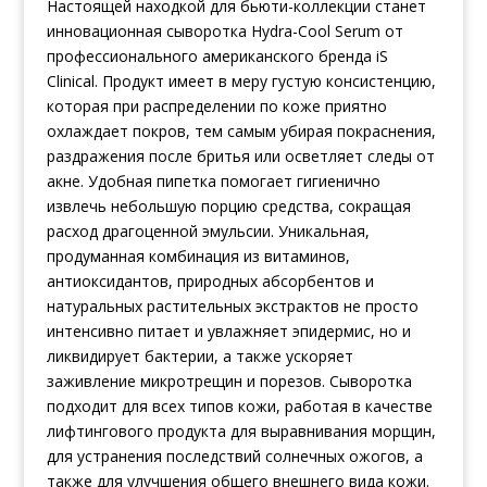
Настоящей находкой для бьюти-коллекции станет
инновационная сыворотка Hydra-Cool Serum от
профессионального американского бренда iS
Clinical. Продукт имеет в меру густую консистенцию,
которая при распределении по коже приятно
охлаждает покров, тем самым убирая покраснения,
раздражения после бритья или осветляет следы от
акне. Удобная пипетка помогает гигиенично
извлечь небольшую порцию средства, сокращая
расход драгоценной эмульсии. Уникальная,
продуманная комбинация из витаминов,
антиоксидантов, природных абсорбентов и
натуральных растительных экстрактов не просто
интенсивно питает и увлажняет эпидермис, но и
ликвидирует бактерии, а также ускоряет
заживление микротрещин и порезов. Сыворотка
подходит для всех типов кожи, работая в качестве
лифтингового продукта для выравнивания морщин,
для устранения последствий солнечных ожогов, а
также для улучшения общего внешнего вида кожи.