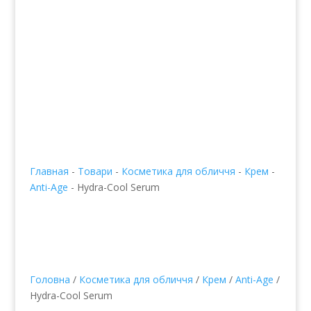

info@edenmatin.com.ua

+38 067 490 11 35
Главная
-
Товари
-
Косметика для обличчя
-
Крем
-
Anti-Age
-
Hydra-Cool Serum
Головна
/
Косметика для обличчя
/
Крем
/
Anti-Age
/
Hydra-Cool Serum