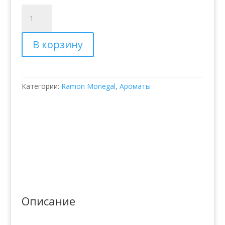
Количество
товара
Парфюмированная
В корзину
вода
Ramon
Monegal
#Flowerpower
Категории:
Ramon Monegal
,
Ароматы
Описание