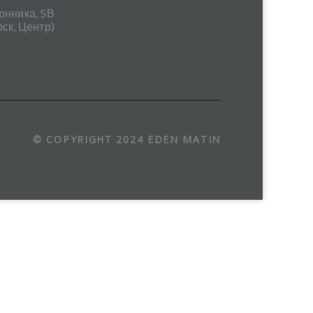
юнника, 5В
ск, Центр)
© COPYRIGHT 2024 EDEN MATIN