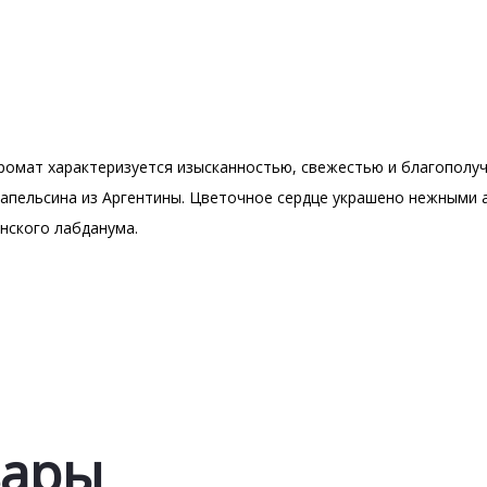
ромат характеризуется изысканностью, свежестью и благополу
о апельсина из Аргентины. Цветочное сердце украшено нежными 
анского лабданума.
вары