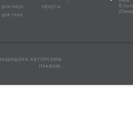
В.Тют
 для лица
оферты
(Печер
 для тела
 ЗАЩИЩЕНЫ АВТОРСКИМ
ПРАВОМ.