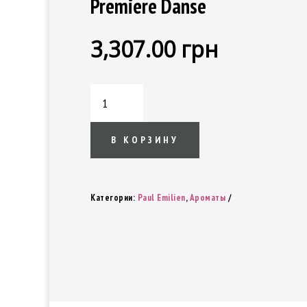
Premiere Danse
3,307.00
грн
Количество
товара
Парфюмированная
вода
В КОРЗИНУ
Paul
Emilien
Premiere
Категории:
Paul Emilien
,
Ароматы
Danse