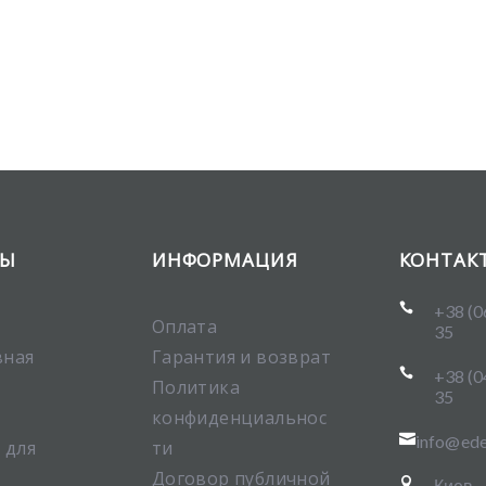
ТЫ
ИНФОРМАЦИЯ
КОНТАК

+38 (0
Оплата
35
вная
Гарантия и возврат

+38 (0
Политика
35
конфиденциальнос

info@ede
 для
ти
Договор публичной

Киев,