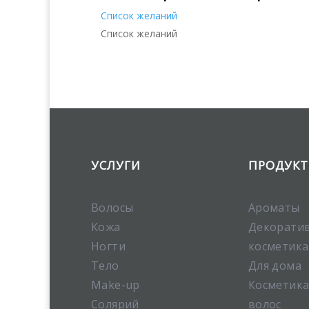
Список желаний
Список желаний
УСЛУГИ
ПРОДУК
Волосы
Ароматы
Кожа
Декорати
Ногти
косметика
Тело
Для дома
Make-up
Косметика
Солярий
волос