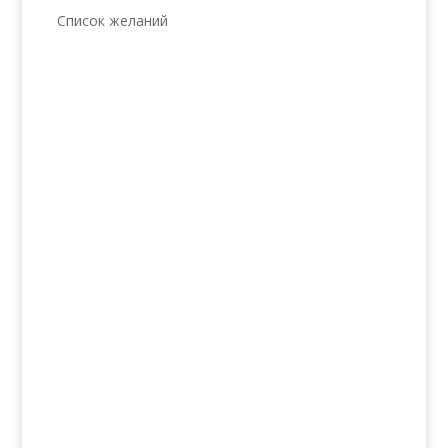
Список желаний
Услуги
Волосы
Кожа
Ногти
Тело
Make-up
Солярий