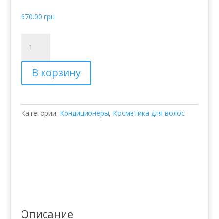
670.00
грн
Количество
товара
Кондиционер
В корзину
для
стойкости
цвета
Joico
Категории:
Кондиционеры
,
Косметика для волос
Color
Endure
Conditioner
for
Long
Lasting
Color
Описание