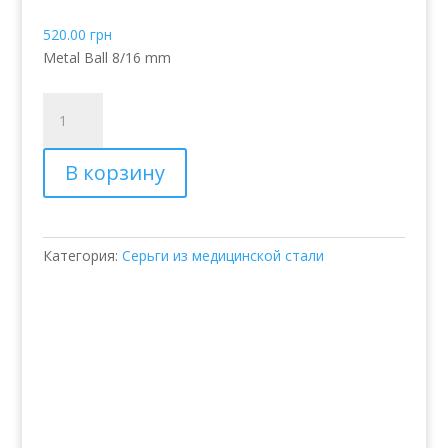
520.00
грн
Metal Ball 8/16 mm
Количество
товара
Серьги
В корзину
Bijoux
Exotic
Double-
Ball
Категория:
Серьги из медицинской стали
Metal
Ball