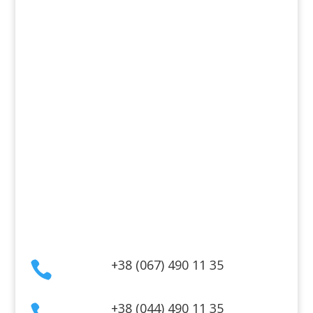
Декоративная косметика
Для дома
Косметика для волос
Косметика для лица
Косметика для тела
Информация
Оплата
Гарантия и возврат
Политика конфиденциальности
Договор публичной оферты
Контакты
+38 (067) 490 11 35

+38 (044) 490 11 35