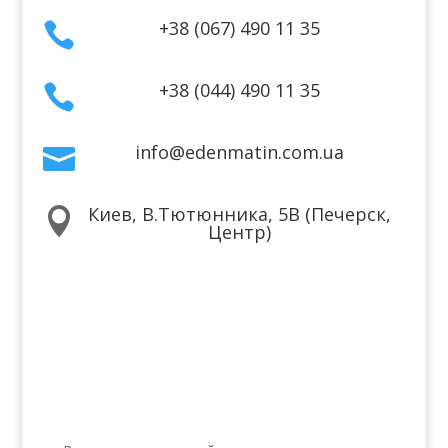
+38 (067) 490 11 35

+38 (044) 490 11 35

info@edenmatin.com.ua

Киев, В.Тютюнника, 5В (Печерск,

Центр)
Мы в соцсетях