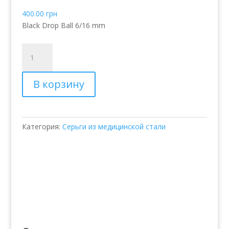
400.00
грн
Black Drop Ball 6/16 mm
Количество
товара
Серьги
В корзину
Bijoux
Exotic
Double-
Ball
Категория:
Серьги из медицинской стали
Crystal
Ball
/
Black
Drop
Ball
6/16
mm
(BJE