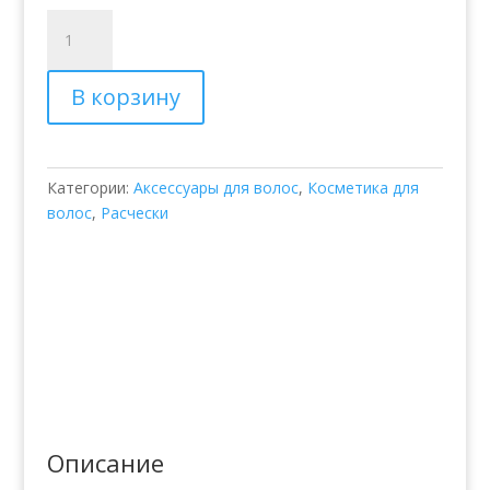
Количество
товара
Расческа
В корзину
для
нарощенного
волоса
Balmain
Категории:
Аксессуары для волос
,
Косметика для
волос
,
Расчески
Описание