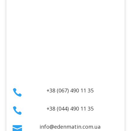
Косметика для лица
Косметика для тела
Информация
Оплата
Гарантия и возврат
Политика конфиденциальности
Договор публичной оферты
Контакты
+38 (067) 490 11 35

+38 (044) 490 11 35

info@edenmatin.com.ua
