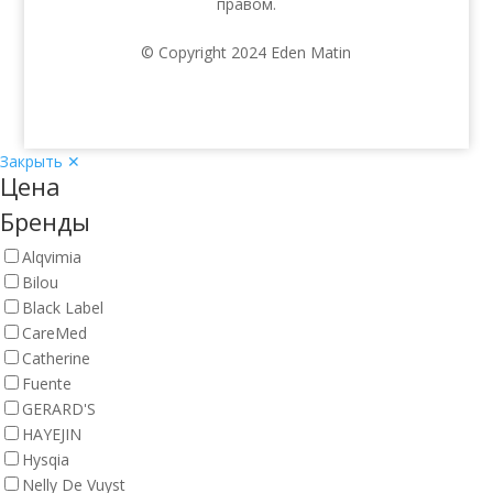
правом.
© Copyright 2024 Eden Matin
Закрыть ✕
Цена
Бренды
Alqvimia
Bilou
Black Label
CareMed
Catherine
Fuente
GERARD'S
HAYEJIN
Hysqia
Nelly De Vuyst