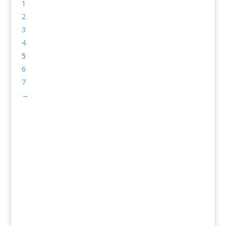
1
2
3
4
5
6
7
→
Услуги
Волосы
Кожа
Ногти
Тело
Make-up
Солярий