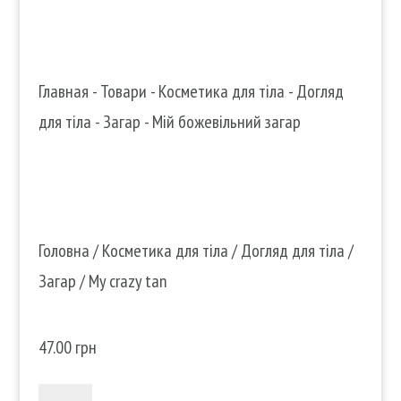
Главная
-
Товари
-
Косметика для тіла
-
Догляд
для тіла
-
Загар
-
Мій божевільний загар
Головна
/
Косметика для тіла
/
Догляд для тіла
/
Загар
/ My crazy tan
Мій божевільний загар
47.00
грн
My