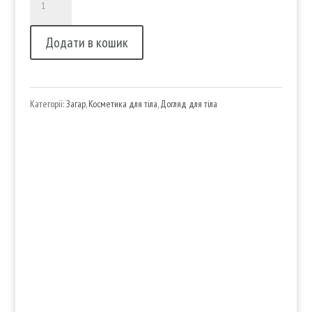
crazy
Додати в кошик
tan
кількість
Категорії:
Загар
,
Косметика для тіла
,
Догляд для тіла