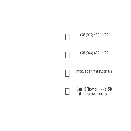
Косметика для тіла
Інформація
Контакти
Оплата

+38 (067) 490 11 35
Гарантія та повернення
Політика

+38 (044) 490 11 35
конфіденційності
Договір публічної

info@edenmatin.com.ua
оферти

Київ, В.Тютюнника, 5В
(Печерськ, Центр)
Ми в соцмережах