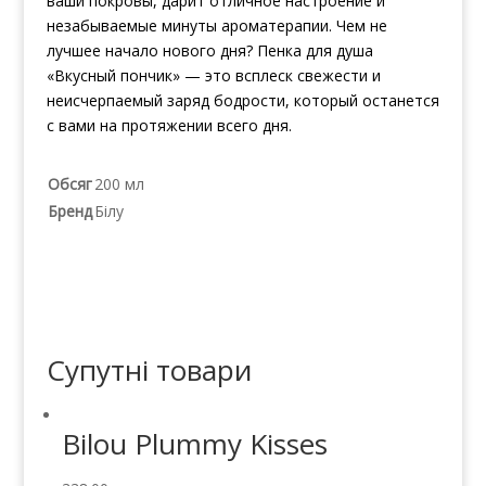
ваши покровы, дарит отличное настроение и
незабываемые минуты ароматерапии. Чем не
лучшее начало нового дня? Пенка для душа
«Вкусный пончик» — это всплеск свежести и
неисчерпаемый заряд бодрости, который останется
с вами на протяжении всего дня.
Обсяг
200 мл
Бренд
Білу
Супутні товари
Bilou Plummy Kisses