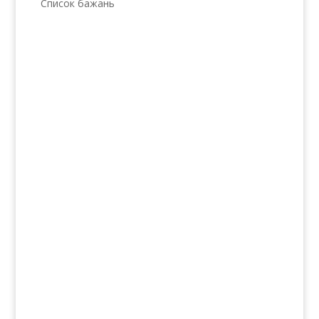
Список бажань
Послуги
Волосся
Шкіра
Нігті
Тіло
Макіяж
Солярій