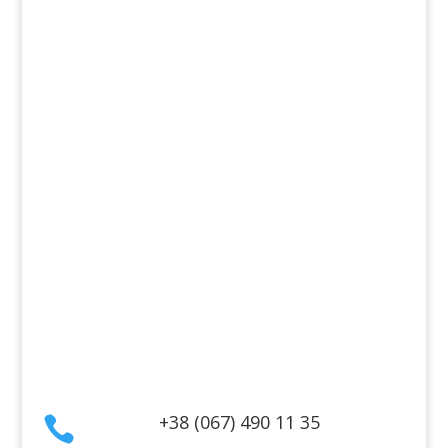
Продукти
Аромати
Декоративна косметика
Для дому
Косметика для волосся
Косметика для обличчя
Косметика для тіла
Інформація
Оплата
Гарантія та повернення
Політика конфіденційності
Договір публічної оферти
Контакти
+38 (067) 490 11 35
