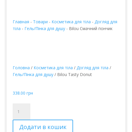
Главная
-
Товари
-
Косметика для тіла
-
Догляд для
тіла
-
Гель/Пінка для душу
-
Bilou Смачний пончик
Головна
/
Косметика для тіла
/
Догляд для тіла
/
Гель/Пінка для душу
/ Bilou Tasty Donut
Bilou Смачний пончик
338.00
грн
Bilou
Tasty
Donut
Додати в кошик
кількість