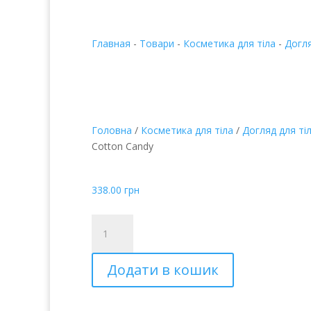
Главная
-
Товари
-
Косметика для тіла
-
Догля
Головна
/
Косметика для тіла
/
Догляд для ті
Cotton Candy
Bilou Cotton Candy
338.00
грн
Bilou
Cotton
Candy
Додати в кошик
кількість