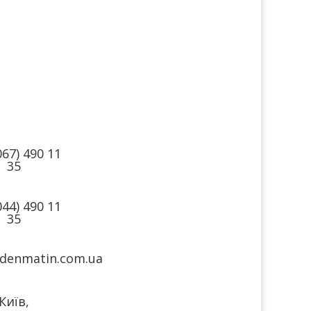
такти
Ми в
соцмережах
067) 490 11
35
044) 490 11
35
denmatin.com.ua
Київ,