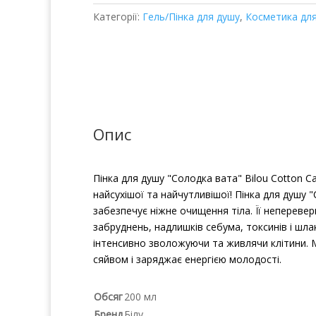
Категорії:
Гель/Пінка для душу
,
Косметика для
Опис
Пінка для душу "Солодка вата" Bilou Cotton C
найсухішої та найчутливішої! Пінка для душу
забезпечує ніжне очищення тіла. Її неперевер
забруднень, надлишків себума, токсинів і шла
інтенсивно зволожуючи та живлячи клітини. М
сяйвом і заряджає енергією молодості.
Обсяг
200 мл
Бренд
Білу