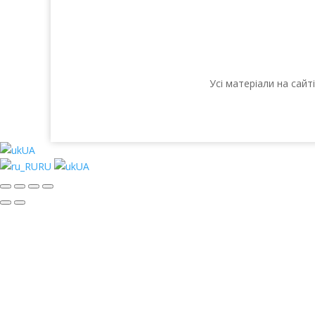
Усі матеріали на сай
UA
RU
UA