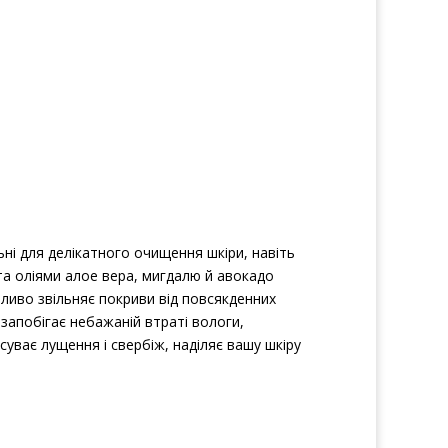
ьні для делікатного очищення шкіри, навіть
та оліями алое вера, мигдалю й авокадо
йливо звільняє покриви від повсякденних
 запобігає небажаній втраті вологи,
уває лущення і свербіж, наділяє вашу шкіру