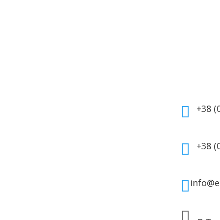
укти
Інформація
Кон
мати
Оплата
а косметика
Гарантія та повернення
+38 (

дому
Політика
ля волосся
конфіденційності
ля обличчя
Договір публічної
+38 (

 для тіла
оферти
info@e

