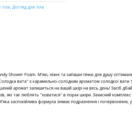
 тіла
,
Догляд для тіла
andy Shower Foam. М'які, ніжні та запашні пінки для душу оптимал
 "Солодка вата" з карамельно-солодким ароматом солодкої вати 
шений аромат залишиться на вашій шкірі на весь день! Засіб дба
ків, які так люблять "ховатися" в порах шкіри. Захисний комплекс
'яка заспокійлива формула знімає подразнення і почервоніння, ус