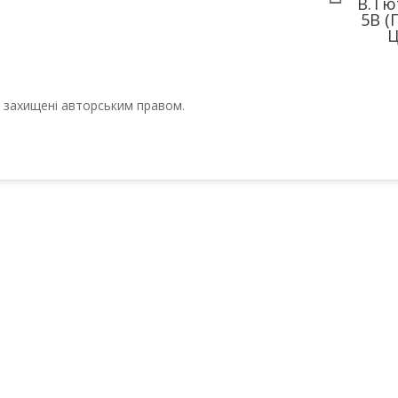
В.Тю
5В (
Ц
ті захищені авторським правом.