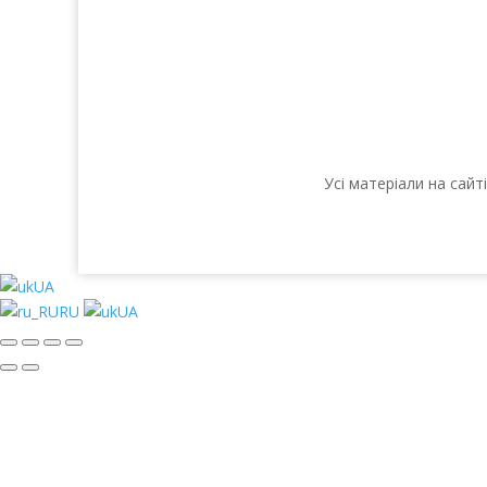
Усі матеріали на сай
UA
RU
UA