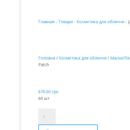
Главная
-
Товари
-
Косметика для обличчя
-
Головна
/
Косметика для обличчя
/
Маски/Па
Patch
Jay Jun Лавандовий 
пластир для очей
676.00
грн
60 шт
Jay
Jun
Lavender