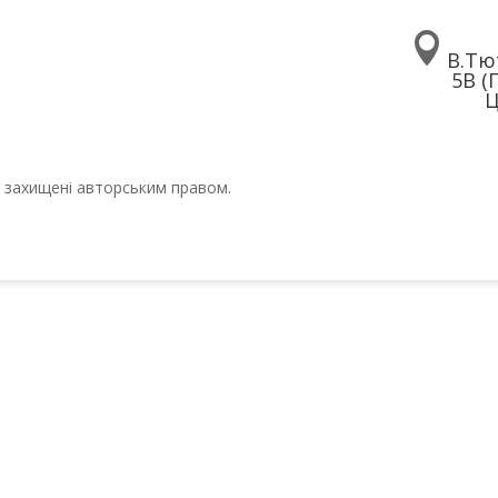

В.Тю
5В (
Ц
ті захищені авторським правом.