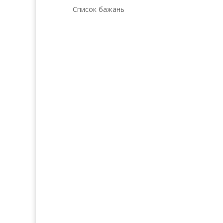
Список бажань
Послуги
Прод
Волосся
Аро
Шкіра
Декоративн
Нігті
Для 
Тіло
Косметика д
Макіяж
Косметика д
Солярій
Косметика