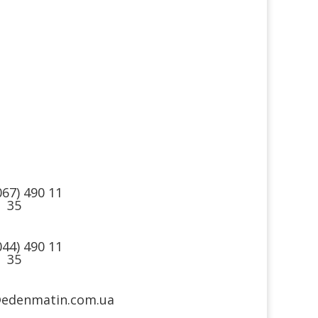
такти
Ми в
соцмережах
067) 490 11
35
044) 490 11
35
@edenmatin.com.ua