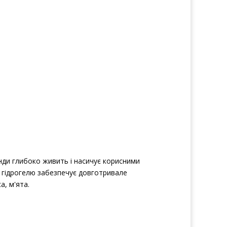
анди глибоко живить і насичує корисними
 гідрогелю забезпечує довготривале
а, м'ята.