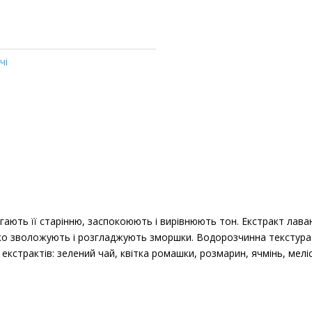
чі
ігають її старінню, заспокоюють і вирівнюють тон. Екстракт лав
ко зволожують і розгладжують зморшки. Водорозчинна текстура
екстрактів: зелений чай, квітка ромашки, розмарин, ячмінь, меліс