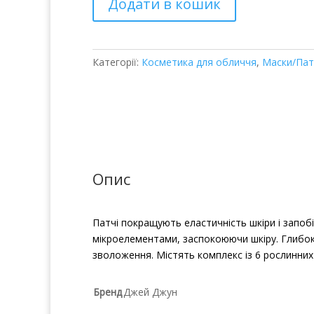
Додати в кошик
Eye
Gel
Patch
кількість
Категорії:
Косметика для обличчя
,
Маски/Пат
Опис
Патчі покращують еластичність шкіри і запоб
мікроелементами, заспокоюючи шкіру. Глибо
зволоження. Містять комплекс із 6 рослинних 
Бренд
Джей Джун