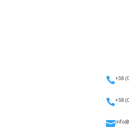
укти
Інформація
Кон
мати
Оплата
а косметика
Гарантія та повернення
+38 (

дому
Політика
ля волосся
конфіденційності
ля обличчя
Договір публічної
+38 (

 для тіла
оферти
info
