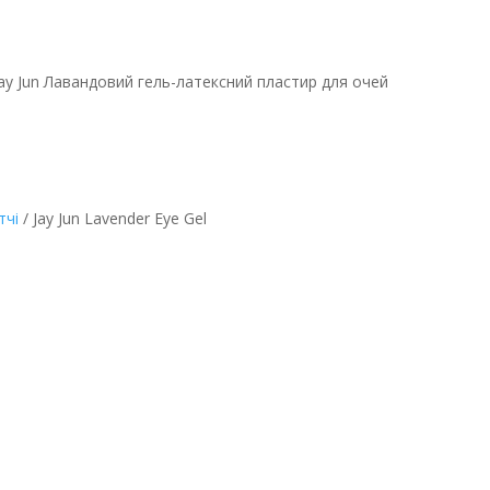
Jay Jun Лавандовий гель-латексний пластир для очей
тчі
/ Jay Jun Lavender Eye Gel
гель-латексний