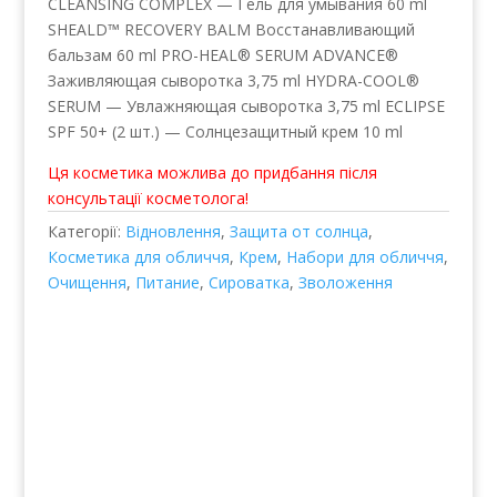
CLEANSING COMPLEX — Гель для умывания 60 ml
SHEALD™ RECOVERY BALM Восстанавливающий
бальзам 60 ml PRO-HEAL® SERUM ADVANCE®
Заживляющая сыворотка 3,75 ml HYDRA-COOL®
SERUM — Увлажняющая сыворотка 3,75 ml ECLIPSE
SPF 50+ (2 шт.) — Солнцезащитный крем 10 ml
Ця косметика можлива до придбання після
консультації косметолога!
Категорії:
Відновлення
,
Защита от солнца
,
Косметика для обличчя
,
Крем
,
Набори для обличчя
,
Очищення
,
Питание
,
Сироватка
,
Зволоження