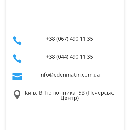
Договір публічної оферти
Контакти
+38 (067) 490 11 35

+38 (044) 490 11 35

info@edenmatin.com.ua

Київ, В.Тютюнника, 5В (Печерськ,

Центр)
Ми в соцмережах