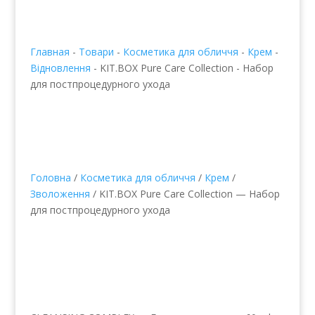
Главная
-
Товари
-
Косметика для обличчя
-
Крем
-
Відновлення
-
KIT.BOX Pure Care Collection - Набор
для постпроцедурного ухода
Головна
/
Косметика для обличчя
/
Крем
/
Зволоження
/ KIT.BOX Pure Care Collection — Набор
для постпроцедурного ухода
KIT.BOX Pure Care
Collection — Набор для
постпроцедурного
ухода