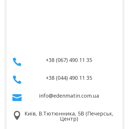
Оплата
Гарантія та повернення
Політика конфіденційності
Договір публічної оферти
Контакти
+38 (067) 490 11 35

+38 (044) 490 11 35

info@edenmatin.com.ua

Київ, В.Тютюнника, 5В (Печерськ,

Центр)