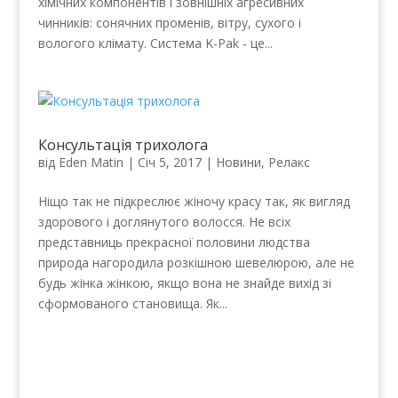
хімічних компонентів і зовнішніх агресивних
чинників: сонячних променів, вітру, сухого і
вологого клімату. Система K-Pak - це...
Консультація трихолога
від
Eden Matin
|
Січ 5, 2017
|
Новини
,
Релакс
Ніщо так не підкреслює жіночу красу так, як вигляд
здорового і доглянутого волосся. Не всіх
представниць прекрасної половини людства
природа нагородила розкішною шевелюрою, але не
будь жінка жінкою, якщо вона не знайде вихід зі
сформованого становища. Як...