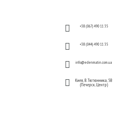
Информация
Контакты
Оплата

+38 (067) 490 11 35
Гарантия и возврат
Политика

+38 (044) 490 11 35
конфиденциальности
Договор публичной

info@edenmatin.com.ua
оферты

Киев, В.Тютюнника, 5В
(Печерск, Центр)
Мы в соцсетях