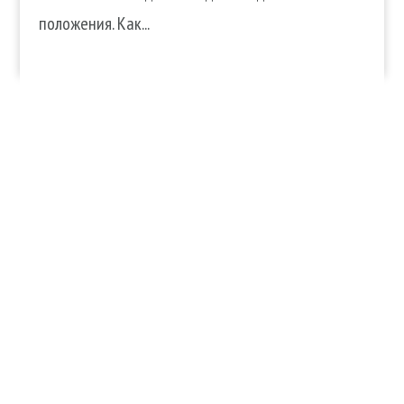
положения. Как...
Услуги
Продукты
Волосы
Ароматы
Кожа
Декоративная
Ногти
косметика
Тело
Для дома
Make-up
Косметика для волос
Солярий
Косметика для лица
Косметика для тела