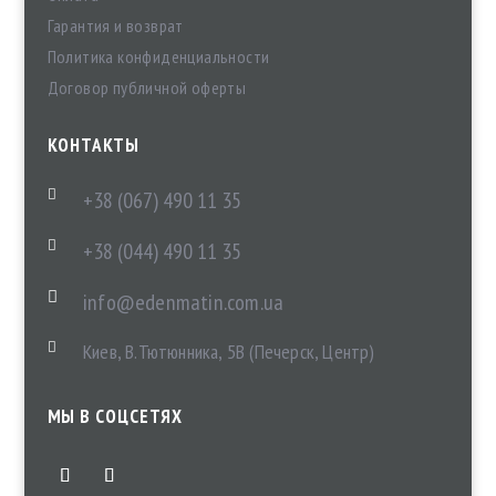
Гарантия и возврат
Политика конфиденциальности
Договор публичной оферты
КОНТАКТЫ

+38 (067) 490 11 35

+38 (044) 490 11 35

info@edenmatin.com.ua

Киев, В.Тютюнника, 5В (Печерск, Центр)
МЫ В СОЦСЕТЯХ