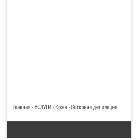
info@edenmatin.com.ua

+38 067 490 11 35

Главная
-
УСЛУГИ
-
Кожа
-
Восковая депиляция