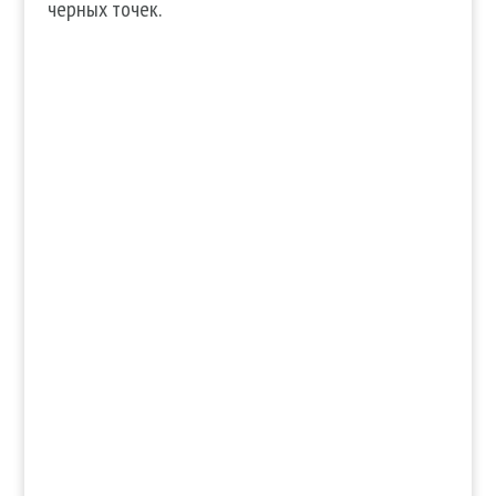
черных точек.
Услуги
Волосы
Кожа
Ногти
Тело
Make-up
Солярий