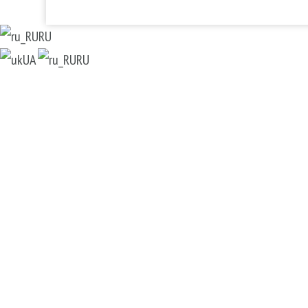
RU
UA
RU