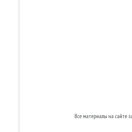
Услуги
Прод
Волосы
Аром
Кожа
Декора
Ногти
косме
Тело
Для 
Make-up
Косметика 
Солярий
Косметика
Косметика
Все материалы на сайте 