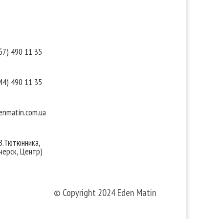
такты
Мы в соцсетях
67) 490 11 35
44) 490 11 35
nmatin.com.ua
 В.Тютюнника,
черск, Центр)
© Copyright 2024 Eden Matin