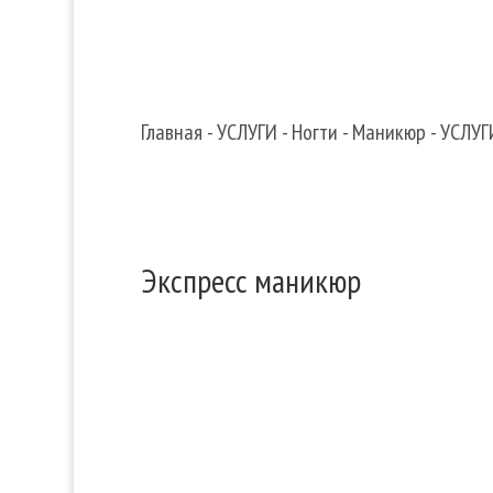

Search in content
Главная
-
УСЛУГИ
-
Ногти
-
Маникюр
-
УСЛУГ
Экспресс маникюр