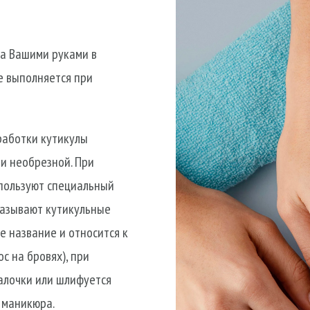
за Вашими руками в
е выполняется при
работки кутикулы
и необрезной. При
спользуют специальный
называют кутикульные
е название и относится к
с на бровях), при
алочки или шлифуется
 маникюра.