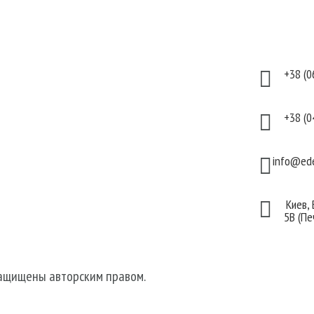
укты
Информация
Кон
аты
Оплата
+38 (0

тивная
Гарантия и возврат
тика
Политика
+38 (0

дома
конфиденциальности
для волос
Договор публичной
info@ede

 для лица
оферты
 для тела
Киев,

5В (Пе
защищены авторским правом.