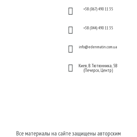
Оплата

+38 (067) 490 11 35
Гарантия и возврат
Политика

+38 (044) 490 11 35
конфиденциальности
Договор публичной

info@edenmatin.com.ua
оферты

Киев, В.Тютюнника, 5В
(Печерск, Центр)
Мы в соцсетях
Все материалы на сайте защищены авторским