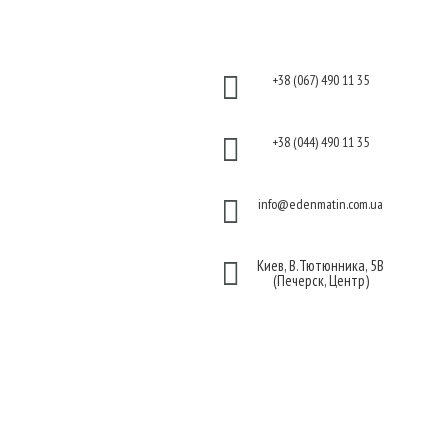
Информация
Контакты
Оплата

+38 (067) 490 11 35
Гарантия и возврат
Политика

+38 (044) 490 11 35
конфиденциальности
Договор публичной

info@edenmatin.com.ua
оферты

Киев, В.Тютюнника, 5В
(Печерск, Центр)
Мы в соцсетях