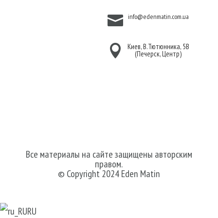
Договор публичной
info@edenmatin.com.ua

оферты
Киев, В.Тютюнника, 5В

(Печерск, Центр)
Мы в соцсетях
Все материалы на сайте защищены авторским
правом.
© Copyright 2024 Eden Matin
RU