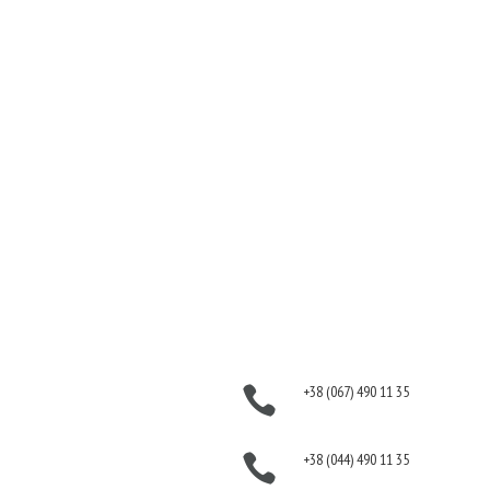
Волосы
Ароматы
Кожа
Декоративная
Ногти
косметика
Тело
Для дома
Make-up
Косметика для волос
Солярий
Косметика для лица
Косметика для тела
Информация
Контакты
Оплата
+38 (067) 490 11 35

Гарантия и возврат
Политика
+38 (044) 490 11 35

конфиденциальности