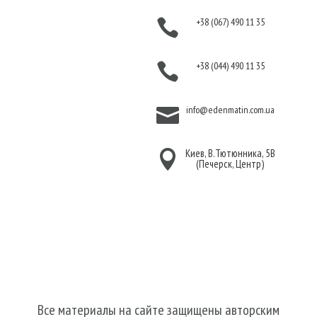
Оплата
+38 (067) 490 11 35

Гарантия и возврат
Политика
+38 (044) 490 11 35

конфиденциальности
Договор публичной
info@edenmatin.com.ua

оферты
Киев, В.Тютюнника, 5В

(Печерск, Центр)
Мы в соцсетях
Все материалы на сайте защищены авторским