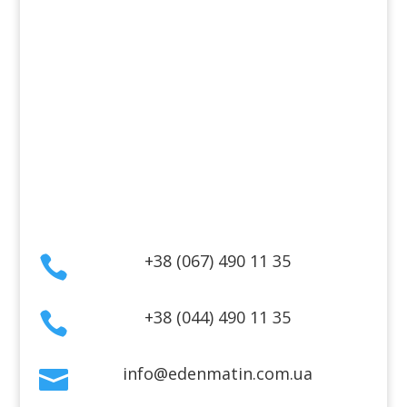
Косметика для тела
Информация
Оплата
Гарантия и возврат
Политика конфиденциальности
Договор публичной оферты
Контакты
+38 (067) 490 11 35

+38 (044) 490 11 35

info@edenmatin.com.ua
