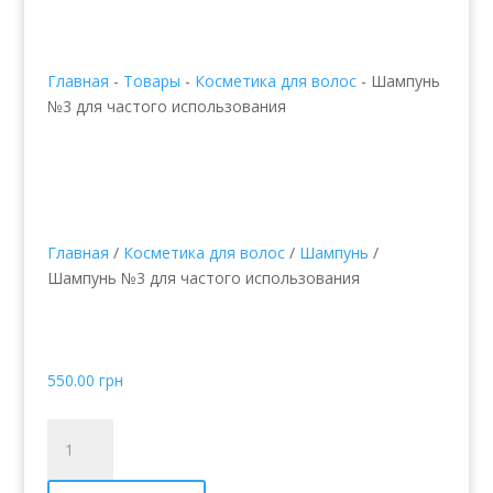
Главная
-
Товары
-
Косметика для волос
-
Шампунь
№3 для частого использования
Главная
/
Косметика для волос
/
Шампунь
/
Шампунь №3 для частого использования
Шампунь №3 для
частого использования
550.00
грн
Количество
товара
Шампунь