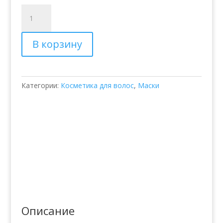
Количество
товара
Восстанавливающая
В корзину
маска
–
Balmain
Moisturizing
Категории:
Косметика для волос
,
Маски
Repair
Mask
Описание