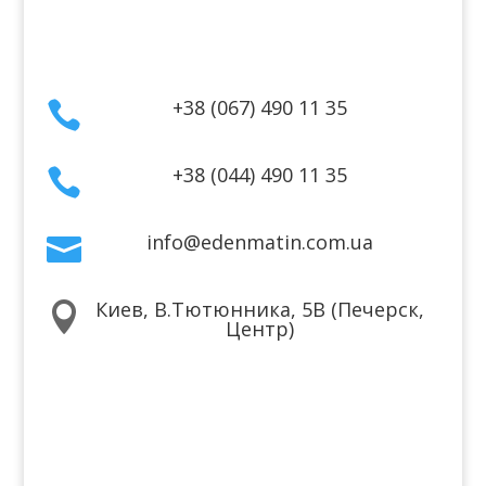
Контакты
+38 (067) 490 11 35

+38 (044) 490 11 35

info@edenmatin.com.ua

Киев, В.Тютюнника, 5В (Печерск,

Центр)
Мы в соцсетях