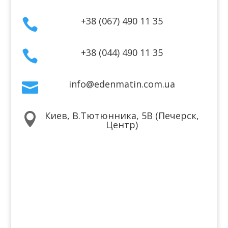
+38 (067) 490 11 35

+38 (044) 490 11 35

info@edenmatin.com.ua

Киев, В.Тютюнника, 5В (Печерск,

Центр)
Мы в соцсетях