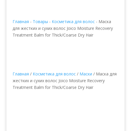
Главная
-
Товары
-
Косметика для волос
-
Маска
для жестких и сухих волос Joico Moisture Recovery
Treatment Balm for Thick/Coarse Dry Hair
Главная
/
Косметика для волос
/
Маски
/ Маска для
жестких и сухих волос Joico Moisture Recovery
Treatment Balm for Thick/Coarse Dry Hair
Маска для жестких и
сухих волос Joico
Moisture Recovery
Treatment Balm for
Thick/Coarse Dry Hair