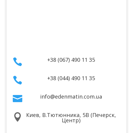
Оплата
Гарантия и возврат
Политика конфиденциальности
Договор публичной оферты
Контакты
+38 (067) 490 11 35

+38 (044) 490 11 35

info@edenmatin.com.ua

Киев, В.Тютюнника, 5В (Печерск,

Центр)