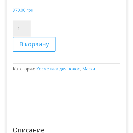
970.00
грн
Количество
товара
Маска
В корзину
для
жестких
и
сухих
Категории:
Косметика для волос
,
Маски
волос
Joico
Moisture
Recovery
Treatment
Balm
for
Thick/Coarse
Dry
Описание
Hair