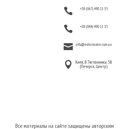
Оплата
+38 (067) 490 11 35

Гарантия и возврат
Политика
+38 (044) 490 11 35

конфиденциальности
Договор публичной
info@edenmatin.com.ua

оферты
Киев, В.Тютюнника, 5В

(Печерск, Центр)
Мы в соцсетях
Все материалы на сайте защищены авторским