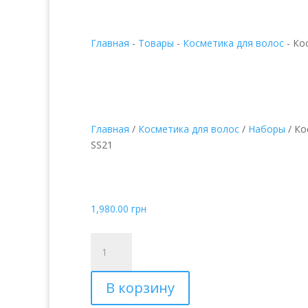
Главная
-
Товары
-
Косметика для волос
-
Кос
Главная
/
Косметика для волос
/
Наборы
/ Ко
SS21
Косметичка Синяя Lim
SS21
1,980.00
грн
Количество
товара
Косметичка
В корзину
Синяя
Limited