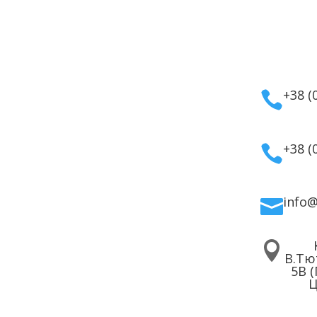
укты
Информация
Кон
маты
Оплата
тивная
Гарантия и возврат
+38 (

етика
Политика
дома
конфиденциальности
для волос
Договор публичной
+38 (

 для лица
оферты
 для тела
info


В.Тю
5В 
Ц