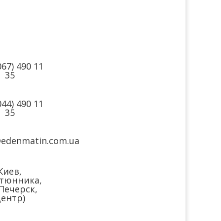
такты
Мы в соцсетях
067) 490 11
35
044) 490 11
35
@edenmatin.com.ua
Киев,
тюнника,
(Печерск,
ентр)