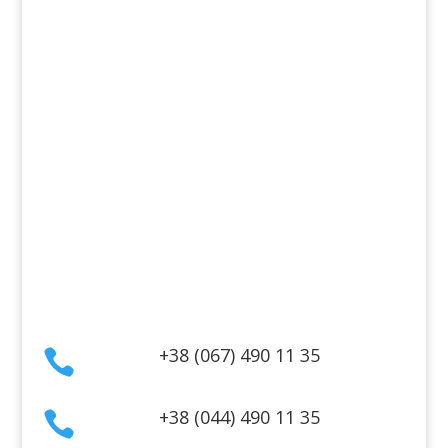
Для дома
Косметика для волос
Косметика для лица
Косметика для тела
Информация
Оплата
Гарантия и возврат
Политика конфиденциальности
Договор публичной оферты
Контакты
+38 (067) 490 11 35

+38 (044) 490 11 35
