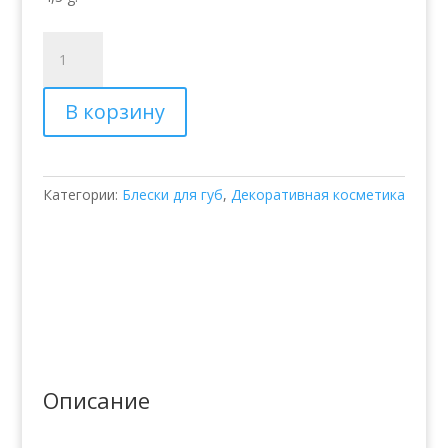
Количество
товара
Hurraw
В корзину
Lip
Balm
Coconut-
Бальзам
Категории:
Блески для губ
,
Декоративная косметика
для
губ
с
ароматом
кокоса
Описание