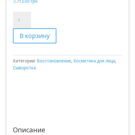
7,712.00
грн
Количество
товара
Сыворотка
В корзину
для
лица
Eternal
Youth
Категории:
Восстановление
,
Косметика для лица
,
Максимальное
Сыворотка
восстановление
Описание