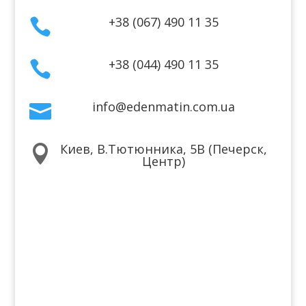
+38 (067) 490 11 35

+38 (044) 490 11 35

info@edenmatin.com.ua

Киев, В.Тютюнника, 5В (Печерск,

Центр)
Мы в соцсетях