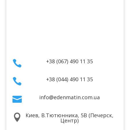
Оплата
Гарантия и возврат
Политика конфиденциальности
Договор публичной оферты
Контакты
+38 (067) 490 11 35

+38 (044) 490 11 35

info@edenmatin.com.ua

Киев, В.Тютюнника, 5В (Печерск,

Центр)