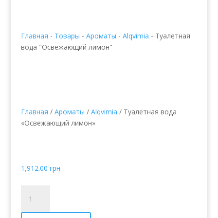
Главная
-
Товары
-
Ароматы
-
Alqvimia
-
Туалетная
вода "Освежающий лимон"
Главная
/
Ароматы
/
Alqvimia
/ Туалетная вода
«Освежающий лимон»
Туалетная вода
«Освежающий лимон»
1,912.00
грн
Количество
товара
Туалетная