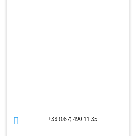
Ароматы
Декоративная косметика
Для дома
Косметика для волос
Косметика для лица
Косметика для тела
Информация
Оплата
Гарантия и возврат
Политика конфиденциальности
Договор публичной оферты
Контакты
+38 (067) 490 11 35
