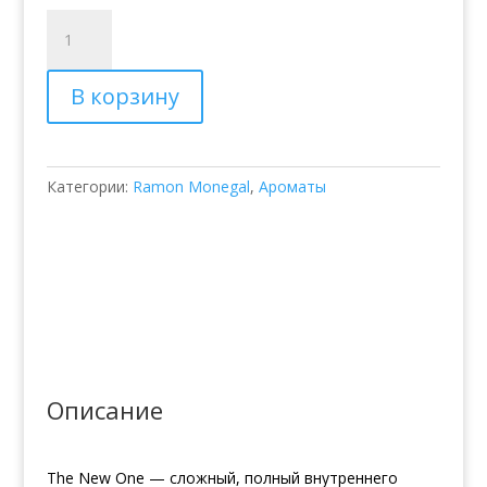
Количество
товара
Парфюмированная
В корзину
вода
Ramon
Monegal
The
Категории:
Ramon Monegal
,
Ароматы
New
One
Описание
The New One — сложный, полный внутреннего