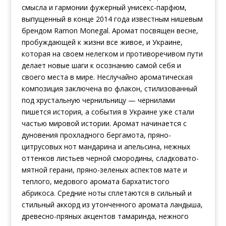
смысла и гармонии фужерный унисекс-парфюм,
выпущенный в конце 2014 года известным нишевым
брендом Ramon Monegal. Аромат посвящен весне,
пробуждающей к жизни все живое, и Украине,
которая на своем нелегком и противоречивом пути
делает новые шаги к осознанию самой себя и
своего места в мире. Неслучайно ароматическая
композиция заключена во флакон, стилизованный
под хрустальную чернильницу — чернилами
пишется история, а события в Украине уже стали
частью мировой истории. Аромат начинается с
дуновения прохладного бергамота, пряно-
цитрусовых нот мандарина и апельсина, нежных
оттенков листьев черной смородины, сладковато-
мятной герани, пряно-зеленых аспектов мате и
теплого, медового аромата бархатистого
абрикоса. Средние ноты сплетаются в сильный и
стильный аккорд из утонченного аромата ландыша,
древесно-пряных акцентов тамаринда, нежного