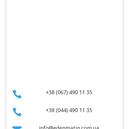
Косметика для волос
Косметика для лица
Косметика для тела
Информация
Оплата
Гарантия и возврат
Политика конфиденциальности
Договор публичной оферты
Контакты
+38 (067) 490 11 35

+38 (044) 490 11 35

info@edenmatin.com.ua