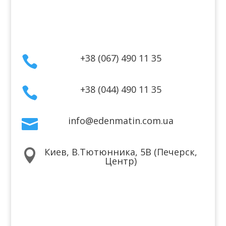
Договор публичной оферты
Контакты
+38 (067) 490 11 35

+38 (044) 490 11 35

info@edenmatin.com.ua

Киев, В.Тютюнника, 5В (Печерск,

Центр)
Мы в соцсетях