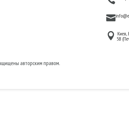

дома
конфиденциальности
для волос
Договор публичной
info@e

 для лица
оферты
 для тела
Киев,

5В (Пе
защищены авторским правом.