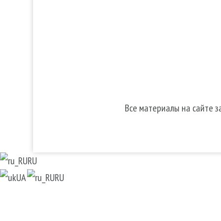
Тело
Для 
Make-up
Косметика 
Солярий
Косметика
Косметика
Все материалы на сайте 
RU
UA
RU