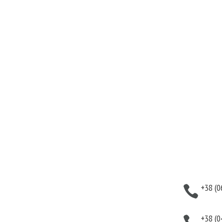
укты
Информация
Кон
аты
Оплата
+38 (0

тивная
Гарантия и возврат
тика
Политика
+38 (0